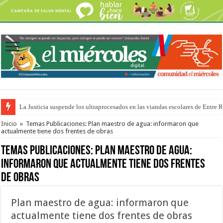
La Justicia suspende los ultraprocesados en las viandas escolares de Entre 
Se presentará la obra “La Runfla de los Macanos”
Inicio
»
Temas Publicaciones: Plan maestro de agua: informaron que
actualmente tiene dos frentes de obras
Temas Publicaciones:
Plan maestro de agua:
informaron que actualmente tiene dos frentes
de obras
Plan maestro de agua: informaron que
actualmente tiene dos frentes de obras