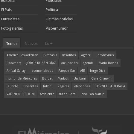
Editorial
Policiales
El País
Política
Entrevistas
Ultimas noticias
Fotogalerías
Visperhumor
Temas
Nuevos
Lo +
Americo Schvartzman
Gimnasia
Insólitos
Agmer
Coronavirus
Rocamora
JORGE RUBÉN DÍAZ
vacunación
agenda
Mario Rovina
Aníbal Gallay
recomendados
Parque Sur
ATE
Jorge Díaz
humor de Miércoles
Bordet
Marbot
Urribarri
Clara Chauvín
Lauritto
Docentes
fútbol
Regatas
elecciones
TORNEO FEDERAL A
VALENTÍN BISOGNI
Ambiente
fútbol local
cine San Martín