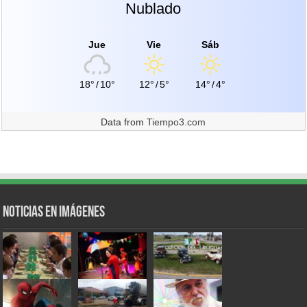
Nublado
Jue
Vie
Sáb
18°
/
10°
12°
/
5°
14°
/
4°
Data from
Tiempo3.com
Noticias en Imágenes