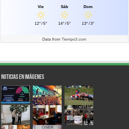
Vie
Sáb
Dom
12°
/
5°
14°
/
5°
13°
/
3°
Data from
Tiempo3.com
Noticias en Imágenes