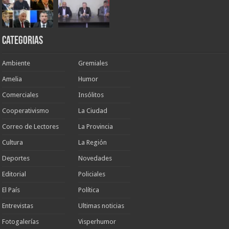
Categorias
Ambiente
Gremiales
Amelia
Humor
Comerciales
Insólitos
Cooperativismo
La Ciudad
Correo de Lectores
La Provincia
Cultura
La Región
Deportes
Novedades
Editorial
Policiales
El País
Política
Entrevistas
Ultimas noticias
Fotogalerías
Visperhumor