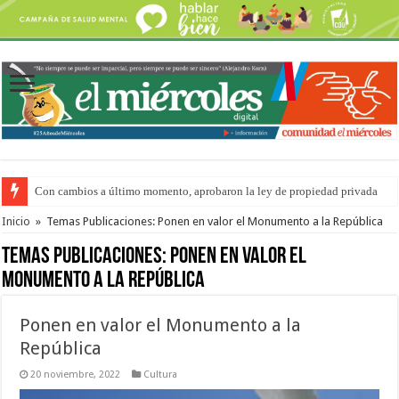
Con cambios a último momento, aprobaron la ley de propiedad privada
Del viernes 7 al domingo 9 de agosto: la agenda ¿A dónde ir? para este find
Inicio
»
Temas Publicaciones: Ponen en valor el Monumento a la República
Temas Publicaciones:
Ponen en valor el
Monumento a la República
Ponen en valor el Monumento a la
República
20 noviembre, 2022
Cultura