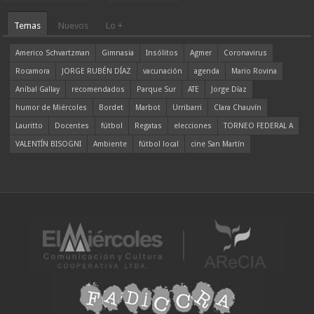
Temas
Nuevos
Lo +
Americo Schvartzman
Gimnasia
Insólitos
Agmer
Coronavirus
Rocamora
JORGE RUBÉN DÍAZ
vacunación
agenda
Mario Rovina
Aníbal Gallay
recomendados
Parque Sur
ATE
Jorge Díaz
humor de Miércoles
Bordet
Marbot
Urribarri
Clara Chauvín
Lauritto
Docentes
fútbol
Regatas
elecciones
TORNEO FEDERAL A
VALENTÍN BISOGNI
Ambiente
fútbol local
cine San Martín