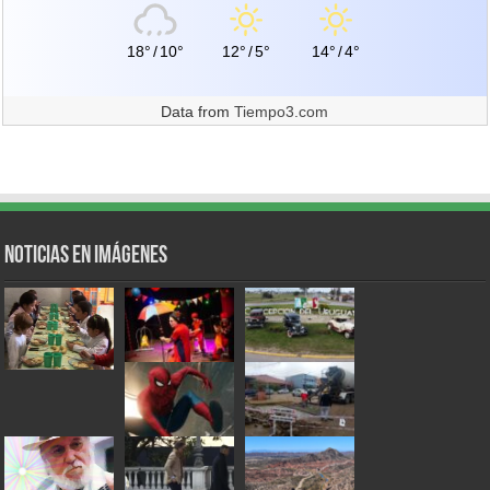
18°
/
10°
12°
/
5°
14°
/
4°
Data from
Tiempo3.com
Noticias en Imágenes