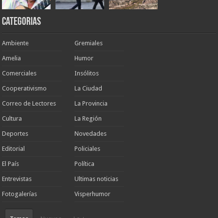
Categorias
Ambiente
Gremiales
Amelia
Humor
Comerciales
Insólitos
Cooperativismo
La Ciudad
Correo de Lectores
La Provincia
Cultura
La Región
Deportes
Novedades
Editorial
Policiales
El País
Política
Entrevistas
Ultimas noticias
Fotogalerías
Visperhumor