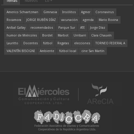
Temas
Nuevos
Lo +
Americo Schvartzman
Gimnasia
Insólitos
Agmer
Coronavirus
Rocamora
JORGE RUBÉN DÍAZ
vacunación
agenda
Mario Rovina
Aníbal Gallay
recomendados
Parque Sur
ATE
Jorge Díaz
humor de Miércoles
Bordet
Marbot
Urribarri
Clara Chauvín
Lauritto
Docentes
fútbol
Regatas
elecciones
TORNEO FEDERAL A
VALENTÍN BISOGNI
Ambiente
fútbol local
cine San Martín