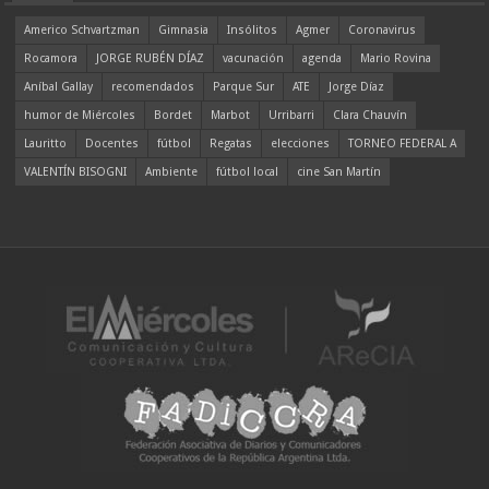
Americo Schvartzman
Gimnasia
Insólitos
Agmer
Coronavirus
Rocamora
JORGE RUBÉN DÍAZ
vacunación
agenda
Mario Rovina
Aníbal Gallay
recomendados
Parque Sur
ATE
Jorge Díaz
humor de Miércoles
Bordet
Marbot
Urribarri
Clara Chauvín
Lauritto
Docentes
fútbol
Regatas
elecciones
TORNEO FEDERAL A
VALENTÍN BISOGNI
Ambiente
fútbol local
cine San Martín