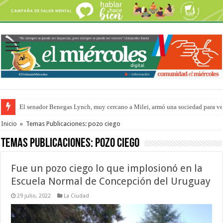
El senador Benegas Lynch, muy cercano a Milei, armó una sociedad para vend
El gobierno baja el capítulo de extranjerización de tierras
Inicio
»
Temas Publicaciones: pozo ciego
Temas Publicaciones:
pozo ciego
Fue un pozo ciego lo que implosionó en la
Escuela Normal de Concepción del Uruguay
29 julio, 2022
La Ciudad