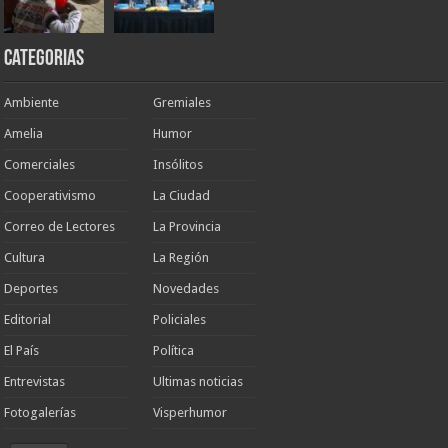
Categorias
Ambiente
Gremiales
Amelia
Humor
Comerciales
Insólitos
Cooperativismo
La Ciudad
Correo de Lectores
La Provincia
Cultura
La Región
Deportes
Novedades
Editorial
Policiales
El País
Política
Entrevistas
Ultimas noticias
Fotogalerías
Visperhumor