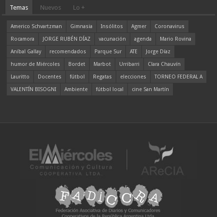
Temas
Nuevos
Lo +
Americo Schvartzman
Gimnasia
Insólitos
Agmer
Coronavirus
Rocamora
JORGE RUBÉN DÍAZ
vacunación
agenda
Mario Rovina
Aníbal Gallay
recomendados
Parque Sur
ATE
Jorge Díaz
humor de Miércoles
Bordet
Marbot
Urribarri
Clara Chauvín
Lauritto
Docentes
fútbol
Regatas
elecciones
TORNEO FEDERAL A
VALENTÍN BISOGNI
Ambiente
fútbol local
cine San Martín