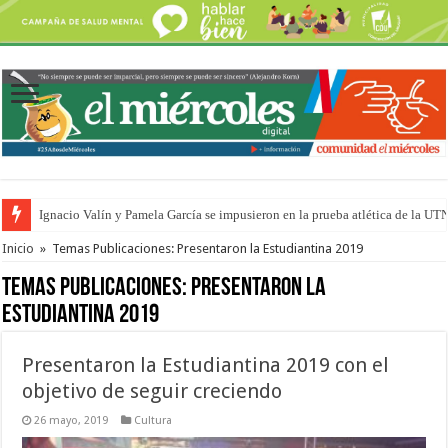
Ignacio Valín y Pamela García se impusieron en la prueba atlética de la UT
Traigo el litoral en mi canción: 100 años de Aníbal Sampayo
Inicio
»
Temas Publicaciones: Presentaron la Estudiantina 2019
Temas Publicaciones:
Presentaron la
Estudiantina 2019
Presentaron la Estudiantina 2019 con el
objetivo de seguir creciendo
26 mayo, 2019
Cultura