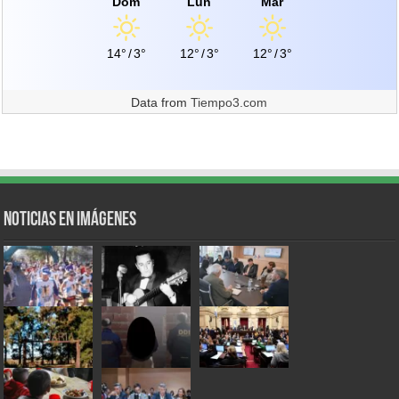
Dom
Lun
Mar
14°
/
3°
12°
/
3°
12°
/
3°
Data from
Tiempo3.com
Noticias en Imágenes