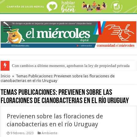
Con cambios a último momento, aprobaron la ley de propiedad privada
Adopción en Entre Ríos: el 35% de los 90 niños, niñas y adolescentes que 
Inicio
»
Temas Publicaciones: Previenen sobre las floraciones de
cianobacterias en el río Uruguay
Temas Publicaciones:
Previenen sobre las
floraciones de cianobacterias en el río Uruguay
Previenen sobre las floraciones de
cianobacterias en el río Uruguay
9 febrero, 2023
Ambiente