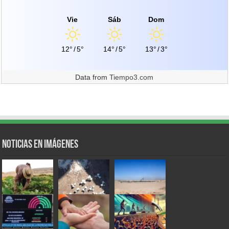
Vie
Sáb
Dom
12°
/
5°
14°
/
5°
13°
/
3°
Data from
Tiempo3.com
Noticias en Imágenes