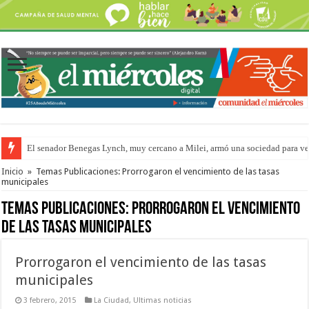
El senador Benegas Lynch, muy cercano a Milei, armó una sociedad para vend
El gobierno baja el capítulo de extranjerización de tierras
Inicio
»
Temas Publicaciones: Prorrogaron el vencimiento de las tasas
municipales
Temas Publicaciones:
Prorrogaron el vencimiento
de las tasas municipales
Prorrogaron el vencimiento de las tasas
municipales
3 febrero, 2015
La Ciudad
,
Ultimas noticias