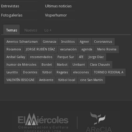
Entrevistas
Ultimas noticias
Fotogalerías
Visperhumor
Temas
Nuevos
Lo +
Americo Schvartzman
Gimnasia
Insólitos
Agmer
Coronavirus
Rocamora
JORGE RUBÉN DÍAZ
vacunación
agenda
Mario Rovina
Aníbal Gallay
recomendados
Parque Sur
ATE
Jorge Díaz
humor de Miércoles
Bordet
Marbot
Urribarri
Clara Chauvín
Lauritto
Docentes
fútbol
Regatas
elecciones
TORNEO FEDERAL A
VALENTÍN BISOGNI
Ambiente
fútbol local
cine San Martín