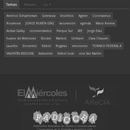
Temas
Nuevos
Lo +
Americo Schvartzman
Gimnasia
Insólitos
Agmer
Coronavirus
Rocamora
JORGE RUBÉN DÍAZ
vacunación
agenda
Mario Rovina
Aníbal Gallay
recomendados
Parque Sur
ATE
Jorge Díaz
humor de Miércoles
Bordet
Marbot
Urribarri
Clara Chauvín
Lauritto
Docentes
fútbol
Regatas
elecciones
TORNEO FEDERAL A
VALENTÍN BISOGNI
Ambiente
fútbol local
cine San Martín