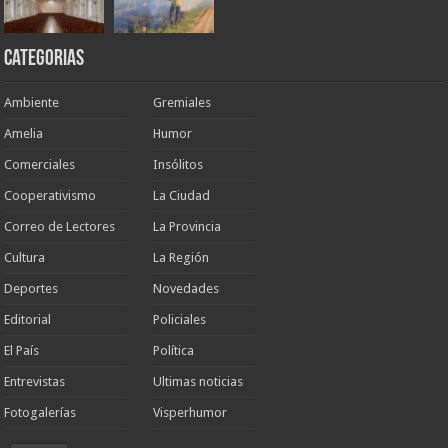
Categorias
Ambiente
Gremiales
Amelia
Humor
Comerciales
Insólitos
Cooperativismo
La Ciudad
Correo de Lectores
La Provincia
Cultura
La Región
Deportes
Novedades
Editorial
Policiales
El País
Política
Entrevistas
Ultimas noticias
Fotogalerías
Visperhumor