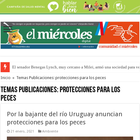
El senador Benegas Lynch, muy cercano a Milei, armó una sociedad para vend
El gobierno baja el capítulo de extranjerización de tierras
Inicio
»
Temas Publicaciones: protecciones para los peces
Temas Publicaciones:
protecciones para los
peces
Por la bajante del río Uruguay anuncian
protecciones para los peces
21 enero, 2021
Ambiente