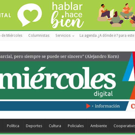
 de Miércoles
Columnistas
Servicios
La agenda ¿A dónde ir? para este 
a
Política
Deportes
Cultura
Policiales
Ambiente
Cooperativ