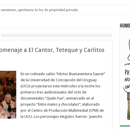
 momento, aprobaron la ley de propiedad privada
ngo 9 de agosto: la agenda ¿A dónde ir? para este finde
Humo
omenaje a El Cantor, Teteque y Carlitos
En un colmado salón “Héctor Buenaventura Sauret”
de la Universidad de Concepción del Uruguay
(UCU) proyectaron este miércoles a la noche los
primeros tres audiovisuales del ciclo de
documentales “Quién Fue”, enmarcado en el
proyecto “Entre mates y chocolates”; elaborado
por el Centro de Producción Multimedial (CPM) de
la UCU. Los personajes elegidos fueron: Juancho