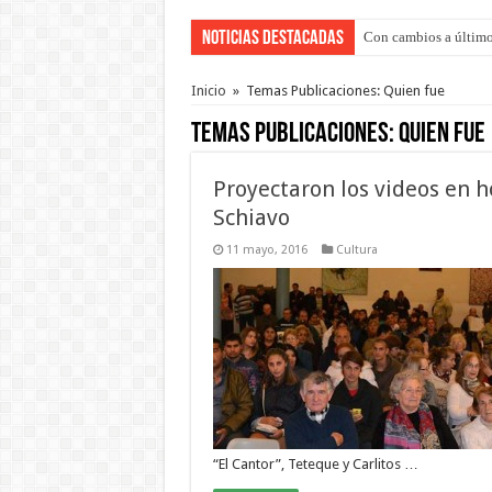
Noticias Destacadas
Con cambios a último
Del viernes 7 al domi
Inicio
»
Temas Publicaciones: Quien fue
Temas Publicaciones:
Quien fue
Proyectaron los videos en h
Schiavo
11 mayo, 2016
Cultura
“El Cantor”, Teteque y Carlitos …