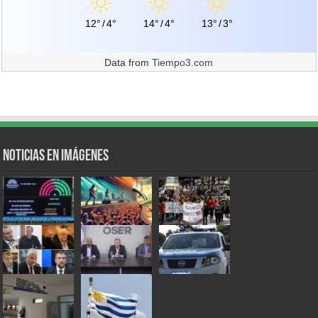
12°
/
4°
14°
/
4°
13°
/
3°
Data from
Tiempo3.com
Noticias en Imágenes