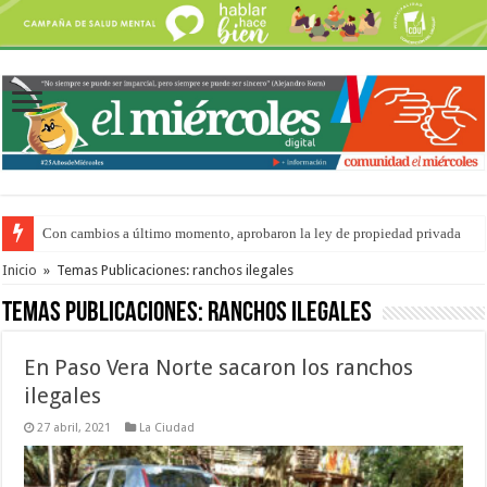
Con cambios a último momento, aprobaron la ley de propiedad privada
Del viernes 7 al domingo 9 de agosto: la agenda ¿A dónde ir? para este find
Inicio
»
Temas Publicaciones: ranchos ilegales
Temas Publicaciones:
ranchos ilegales
En Paso Vera Norte sacaron los ranchos
ilegales
27 abril, 2021
La Ciudad