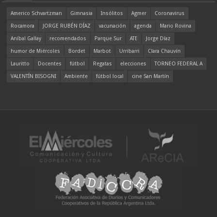
Americo Schvartzman
Gimnasia
Insólitos
Agmer
Coronavirus
Rocamora
JORGE RUBÉN DÍAZ
vacunación
agenda
Mario Rovina
Aníbal Gallay
recomendados
Parque Sur
ATE
Jorge Díaz
humor de Miércoles
Bordet
Marbot
Urribarri
Clara Chauvín
Lauritto
Docentes
fútbol
Regatas
elecciones
TORNEO FEDERAL A
VALENTÍN BISOGNI
Ambiente
fútbol local
cine San Martín