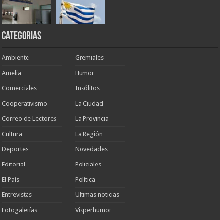
Categorias
Ambiente
Gremiales
Amelia
Humor
Comerciales
Insólitos
Cooperativismo
La Ciudad
Correo de Lectores
La Provincia
Cultura
La Región
Deportes
Novedades
Editorial
Policiales
El País
Política
Entrevistas
Ultimas noticias
Fotogalerías
Visperhumor