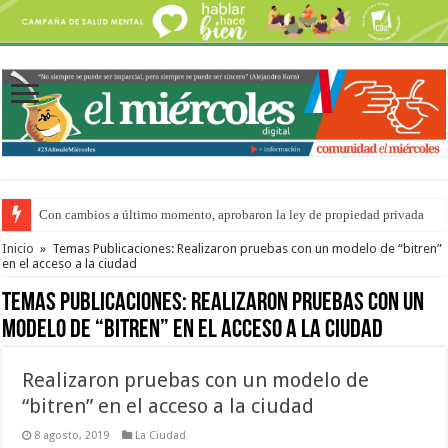
Con cambios a último momento, aprobaron la ley de propiedad privada
Del viernes 7 al domingo 9 de agosto: la agenda ¿A dónde ir? para este find
Inicio
»
Temas Publicaciones: Realizaron pruebas con un modelo de “bitren”
en el acceso a la ciudad
Temas Publicaciones:
Realizaron pruebas con un
modelo de “bitren” en el acceso a la ciudad
Realizaron pruebas con un modelo de
“bitren” en el acceso a la ciudad
8 agosto, 2019
La Ciudad