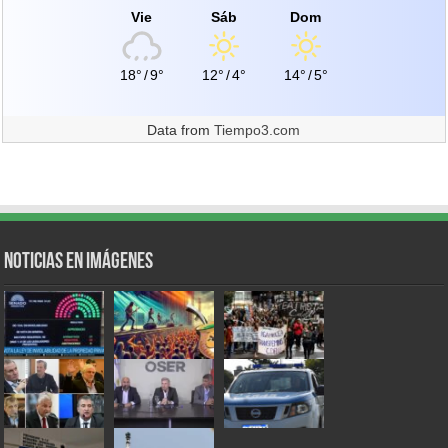
Vie
Sáb
Dom
18°
/
9°
12°
/
4°
14°
/
5°
Data from
Tiempo3.com
Noticias en Imágenes