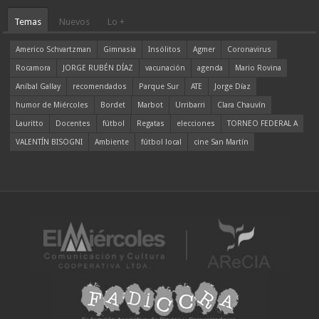
Temas
Nuevos
Lo +
Americo Schvartzman
Gimnasia
Insólitos
Agmer
Coronavirus
Rocamora
JORGE RUBÉN DÍAZ
vacunación
agenda
Mario Rovina
Aníbal Gallay
recomendados
Parque Sur
ATE
Jorge Díaz
humor de Miércoles
Bordet
Marbot
Urribarri
Clara Chauvín
Lauritto
Docentes
fútbol
Regatas
elecciones
TORNEO FEDERAL A
VALENTÍN BISOGNI
Ambiente
fútbol local
cine San Martín