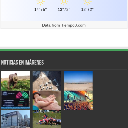
14°
/
5°
13°
/
3°
12°
/
2°
Data from
Tiempo3.com
Noticias en Imágenes