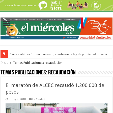
Con cambios a último momento, aprobaron la ley de propiedad privada
Adopción en Entre Ríos: el 35% de los 90 niños, niñas y adolescentes que 
Inicio
»
Temas Publicaciones: recaudación
Temas Publicaciones:
recaudación
El maratón de ALCEC recaudó 1.200.000 de
pesos
5 mayo, 2018
La Ciudad