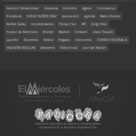
Americo Schvartzman
Gimnasia
Insólitos
Agmer
Coronavirus
Rocamora
JORGE RUBÉN DÍAZ
vacunación
agenda
Mario Rovina
Aníbal Gallay
recomendados
Parque Sur
ATE
Jorge Díaz
humor de Miércoles
Bordet
Marbot
Urribarri
Clara Chauvín
Lauritto
Docentes
fútbol
Regatas
elecciones
TORNEO FEDERAL A
VALENTÍN BISOGNI
Ambiente
fútbol local
cine San Martín