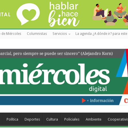
 de Miércoles
Columnistas
Servicios
La agenda ¿A dónde ir? para este 
a
Política
Deportes
Cultura
Policiales
Ambiente
Cooperativ