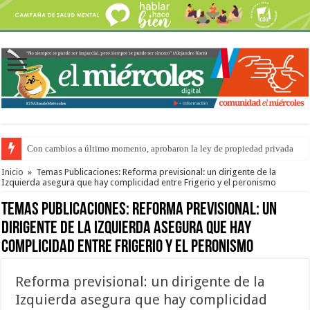
Con cambios a último momento, aprobaron la ley de propiedad privada
Del viernes 7 al domingo 9 de agosto: la agenda ¿A dónde ir? para este find
Inicio
»
Temas Publicaciones: Reforma previsional: un dirigente de la
Izquierda asegura que hay complicidad entre Frigerio y el peronismo
Temas Publicaciones:
Reforma previsional: un
dirigente de la Izquierda asegura que hay
complicidad entre Frigerio y el peronismo
Reforma previsional: un dirigente de la
Izquierda asegura que hay complicidad