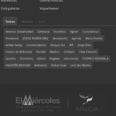
Entrevistas
Ultimas noticias
Fotogalerías
Visperhumor
Temas
Nuevos
Lo +
Americo Schvartzman
Gimnasia
Insólitos
Agmer
Coronavirus
Rocamora
JORGE RUBÉN DÍAZ
vacunación
agenda
Mario Rovina
Aníbal Gallay
recomendados
Parque Sur
ATE
Jorge Díaz
humor de Miércoles
Bordet
Marbot
Urribarri
Clara Chauvín
Lauritto
Docentes
fútbol
Regatas
elecciones
TORNEO FEDERAL A
VALENTÍN BISOGNI
Ambiente
fútbol local
cine San Martín