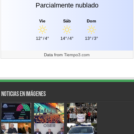
Parcialmente nublado
Vie
Sáb
Dom
12°
/
4°
14°
/
4°
13°
/
3°
Data from
Tiempo3.com
Noticias en Imágenes