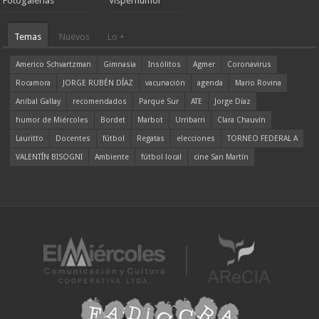
Fotogalerías
Visperhumor
Temas
Nuevos
Lo +
Americo Schvartzman
Gimnasia
Insólitos
Agmer
Coronavirus
Rocamora
JORGE RUBÉN DÍAZ
vacunación
agenda
Mario Rovina
Aníbal Gallay
recomendados
Parque Sur
ATE
Jorge Díaz
humor de Miércoles
Bordet
Marbot
Urribarri
Clara Chauvín
Lauritto
Docentes
fútbol
Regatas
elecciones
TORNEO FEDERAL A
VALENTÍN BISOGNI
Ambiente
fútbol local
cine San Martín