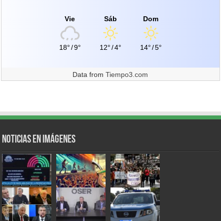
Vie
Sáb
Dom
18°
/
9°
12°
/
4°
14°
/
5°
Data from
Tiempo3.com
Noticias en Imágenes