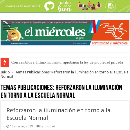
Con cambios a último momento, aprobaron la ley de propiedad privada
Del viernes 7 al domingo 9 de agosto: la agenda ¿A dónde ir? para este find
Inicio
»
Temas Publicaciones: Reforzaron la iluminación en torno a la Escuela
Normal
Temas Publicaciones:
Reforzaron la iluminación
en torno a la Escuela Normal
Reforzaron la iluminación en torno a la
Escuela Normal
16 marzo, 2019
La Ciudad