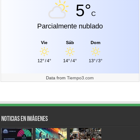
5°
C
Parcialmente nublado
Vie
Sáb
Dom
12°
/
4°
14°
/
4°
13°
/
3°
Data from
Tiempo3.com
Noticias en Imágenes