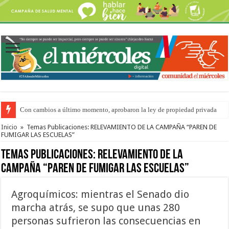
Con cambios a último momento, aprobaron la ley de propiedad privada
Del viernes 7 al domingo 9 de agosto: la agenda ¿A dónde ir? para este find
Inicio
»
Temas Publicaciones: RELEVAMIENTO DE LA CAMPAÑA “PAREN DE
FUMIGAR LAS ESCUELAS”
Temas Publicaciones:
RELEVAMIENTO DE LA
CAMPAÑA “PAREN DE FUMIGAR LAS ESCUELAS”
Agroquímicos: mientras el Senado dio
marcha atrás, se supo que unas 280
personas sufrieron las consecuencias en