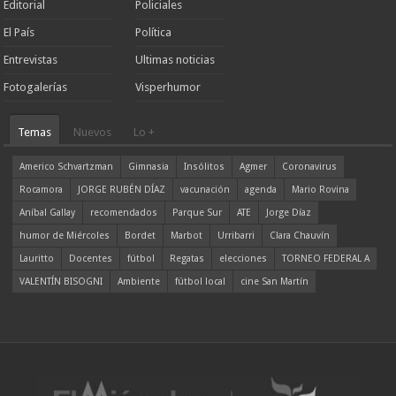
Editorial
Policiales
El País
Política
Entrevistas
Ultimas noticias
Fotogalerías
Visperhumor
Temas
Nuevos
Lo +
Americo Schvartzman
Gimnasia
Insólitos
Agmer
Coronavirus
Rocamora
JORGE RUBÉN DÍAZ
vacunación
agenda
Mario Rovina
Aníbal Gallay
recomendados
Parque Sur
ATE
Jorge Díaz
humor de Miércoles
Bordet
Marbot
Urribarri
Clara Chauvín
Lauritto
Docentes
fútbol
Regatas
elecciones
TORNEO FEDERAL A
VALENTÍN BISOGNI
Ambiente
fútbol local
cine San Martín