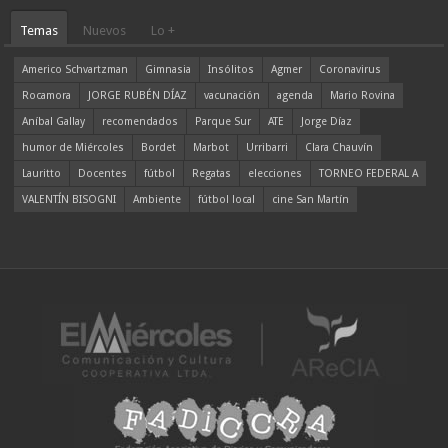
Temas
Nuevos
Lo +
Americo Schvartzman
Gimnasia
Insólitos
Agmer
Coronavirus
Rocamora
JORGE RUBÉN DÍAZ
vacunación
agenda
Mario Rovina
Aníbal Gallay
recomendados
Parque Sur
ATE
Jorge Díaz
humor de Miércoles
Bordet
Marbot
Urribarri
Clara Chauvín
Lauritto
Docentes
fútbol
Regatas
elecciones
TORNEO FEDERAL A
VALENTÍN BISOGNI
Ambiente
fútbol local
cine San Martín