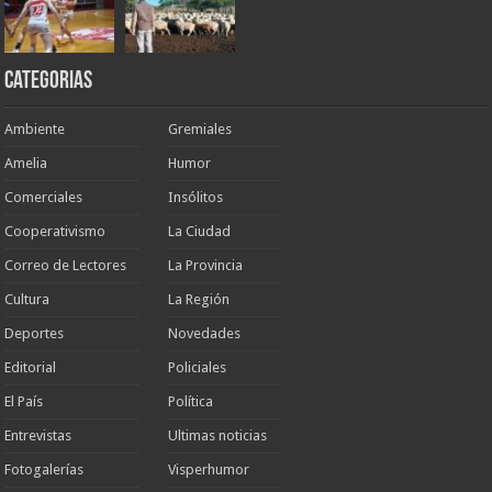
Categorias
Ambiente
Gremiales
Amelia
Humor
Comerciales
Insólitos
Cooperativismo
La Ciudad
Correo de Lectores
La Provincia
Cultura
La Región
Deportes
Novedades
Editorial
Policiales
El País
Política
Entrevistas
Ultimas noticias
Fotogalerías
Visperhumor