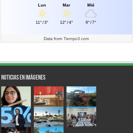
Lun
Mar
Mié
11°
/
3°
12°
/
4°
9°
/
7°
Data from
Tiempo3.com
Noticias en Imágenes