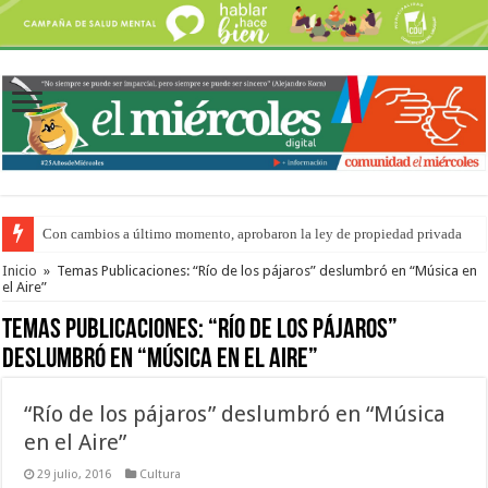
Con cambios a último momento, aprobaron la ley de propiedad privada
Adopción en Entre Ríos: el 35% de los 90 niños, niñas y adolescentes que 
Inicio
»
Temas Publicaciones: “Río de los pájaros” deslumbró en “Música en
el Aire”
Temas Publicaciones:
“Río de los pájaros”
deslumbró en “Música en el Aire”
“Río de los pájaros” deslumbró en “Música
en el Aire”
29 julio, 2016
Cultura