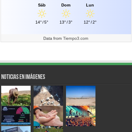
Sáb
Dom
Lun
14°
/
5°
13°
/
3°
12°
/
2°
Data from
Tiempo3.com
Noticias en Imágenes