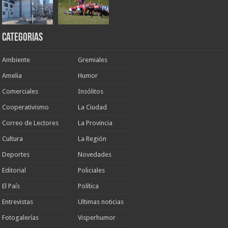
Categorias
Ambiente
Gremiales
Amelia
Humor
Comerciales
Insólitos
Cooperativismo
La Ciudad
Correo de Lectores
La Provincia
Cultura
La Región
Deportes
Novedades
Editorial
Policiales
El País
Política
Entrevistas
Ultimas noticias
Fotogalerías
Visperhumor