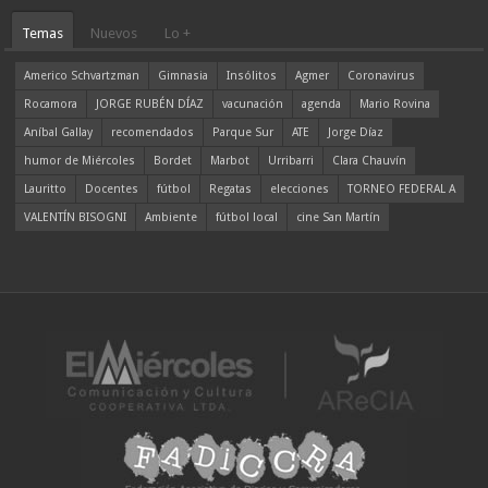
Temas
Nuevos
Lo +
Americo Schvartzman
Gimnasia
Insólitos
Agmer
Coronavirus
Rocamora
JORGE RUBÉN DÍAZ
vacunación
agenda
Mario Rovina
Aníbal Gallay
recomendados
Parque Sur
ATE
Jorge Díaz
humor de Miércoles
Bordet
Marbot
Urribarri
Clara Chauvín
Lauritto
Docentes
fútbol
Regatas
elecciones
TORNEO FEDERAL A
VALENTÍN BISOGNI
Ambiente
fútbol local
cine San Martín