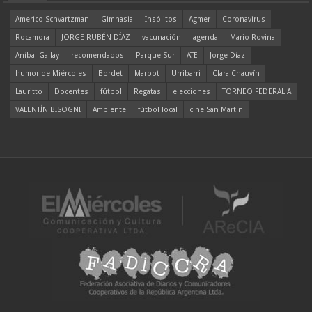
Americo Schvartzman
Gimnasia
Insólitos
Agmer
Coronavirus
Rocamora
JORGE RUBÉN DÍAZ
vacunación
agenda
Mario Rovina
Aníbal Gallay
recomendados
Parque Sur
ATE
Jorge Díaz
humor de Miércoles
Bordet
Marbot
Urribarri
Clara Chauvín
Lauritto
Docentes
fútbol
Regatas
elecciones
TORNEO FEDERAL A
VALENTÍN BISOGNI
Ambiente
fútbol local
cine San Martín