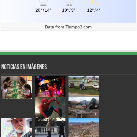
20°
/
14°
19°
/
9°
12°
/
4°
Data from
Tiempo3.com
Noticias en Imágenes