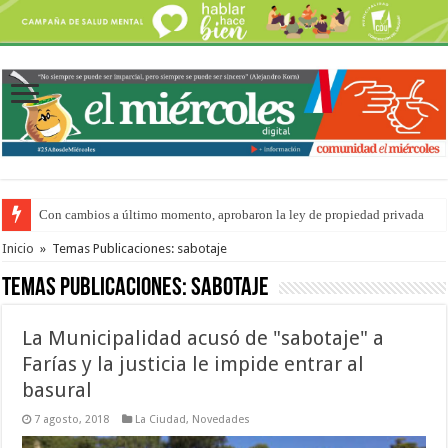
Con cambios a último momento, aprobaron la ley de propiedad privada
Adopción en Entre Ríos: el 35% de los 90 niños, niñas y adolescentes que 
Inicio
»
Temas Publicaciones: sabotaje
Temas Publicaciones:
sabotaje
La Municipalidad acusó de "sabotaje" a
Farías y la justicia le impide entrar al
basural
7 agosto, 2018
La Ciudad
,
Novedades