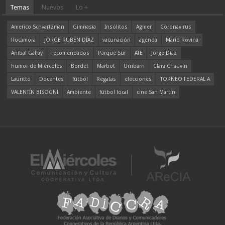
Temas
Nuevos
Lo +
Americo Schvartzman
Gimnasia
Insólitos
Agmer
Coronavirus
Rocamora
JORGE RUBÉN DÍAZ
vacunación
agenda
Mario Rovina
Aníbal Gallay
recomendados
Parque Sur
ATE
Jorge Díaz
humor de Miércoles
Bordet
Marbot
Urribarri
Clara Chauvín
Lauritto
Docentes
fútbol
Regatas
elecciones
TORNEO FEDERAL A
VALENTÍN BISOGNI
Ambiente
fútbol local
cine San Martín