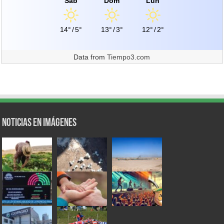
Sáb
Dom
Lun
14°
/
5°
13°
/
3°
12°
/
2°
Data from
Tiempo3.com
Noticias en Imágenes