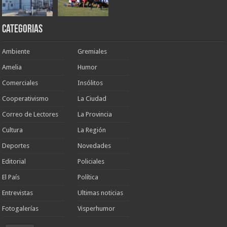
Categorias
Ambiente
Gremiales
Amelia
Humor
Comerciales
Insólitos
Cooperativismo
La Ciudad
Correo de Lectores
La Provincia
Cultura
La Región
Deportes
Novedades
Editorial
Policiales
El País
Política
Entrevistas
Ultimas noticias
Fotogalerías
Visperhumor