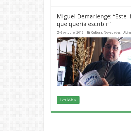
Miguel Demarlenge: “Este li
que quería escribir”
6 octubre, 2016
Cultura
,
Novedades
,
Ultim
…
Leer Más »