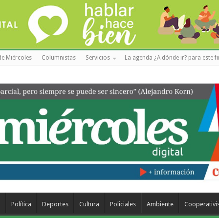
de Miércoles
Columnistas
Servicios
La agenda ¿A dónde ir? para este f
a
Política
Deportes
Cultura
Policiales
Ambiente
Cooperativ