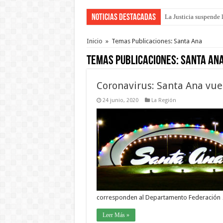
Noticias Destacadas
La Justicia suspende 
Se presentará la obra
Inicio
»
Temas Publicaciones: Santa Ana
Temas Publicaciones:
Santa An
Coronavirus: Santa Ana vuel
24 junio, 2020
La Región
corresponden al Departamento Federación
Leer Más »