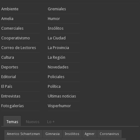
Ambiente
Gremiales
Amelia
Humor
Comerciales
Insólitos
Cooperativismo
La Ciudad
Correo de Lectores
La Provincia
Cultura
La Región
Deportes
Novedades
Editorial
Policiales
El País
Política
Entrevistas
Ultimas noticias
Fotogalerías
Visperhumor
Temas
Nuevos
Lo +
Americo Schvartzman
Gimnasia
Insólitos
Agmer
Coronavirus