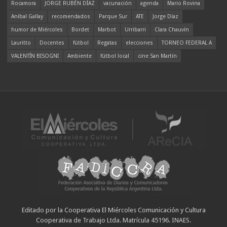
Rocamora
JORGE RUBÉN DÍAZ
vacunación
agenda
Mario Rovina
Aníbal Gallay
recomendados
Parque Sur
ATE
Jorge Díaz
humor de Miércoles
Bordet
Marbot
Urribarri
Clara Chauvín
Lauritto
Docentes
fútbol
Regatas
elecciones
TORNEO FEDERAL A
VALENTÍN BISOGNI
Ambiente
fútbol local
cine San Martín
Editado por la Cooperativa El Miércoles Comunicación y Cultura
Cooperativa de Trabajo Ltda. Matrícula 45196. INAES.