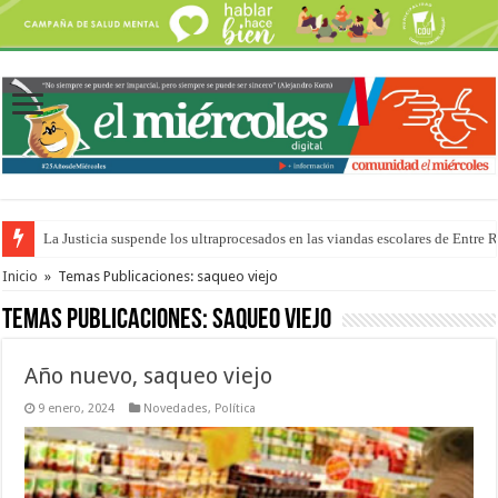
La Justicia suspende los ultraprocesados en las viandas escolares de Entre 
Se presentará la obra “La Runfla de los Macanos”
Inicio
»
Temas Publicaciones: saqueo viejo
Temas Publicaciones:
saqueo viejo
Año nuevo, saqueo viejo
9 enero, 2024
Novedades
,
Política