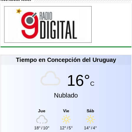
Tiempo en Concepción del Uruguay
16°
C
Nublado
Jue
Vie
Sáb
18°
/
10°
12°
/
5°
14°
/
4°