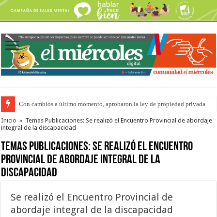
Con cambios a último momento, aprobaron la ley de propiedad privada
Del viernes 7 al domingo 9 de agosto: la agenda ¿A dónde ir? para este find
Inicio
»
Temas Publicaciones: Se realizó el Encuentro Provincial de abordaje
integral de la discapacidad
Temas Publicaciones:
Se realizó el Encuentro
Provincial de abordaje integral de la
discapacidad
Se realizó el Encuentro Provincial de
abordaje integral de la discapacidad