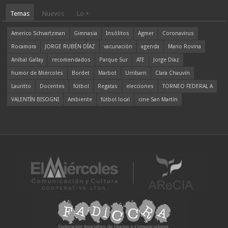
Temas
Nuevos
Lo +
Americo Schvartzman
Gimnasia
Insólitos
Agmer
Coronavirus
Rocamora
JORGE RUBÉN DÍAZ
vacunación
agenda
Mario Rovina
Aníbal Gallay
recomendados
Parque Sur
ATE
Jorge Díaz
humor de Miércoles
Bordet
Marbot
Urribarri
Clara Chauvín
Lauritto
Docentes
fútbol
Regatas
elecciones
TORNEO FEDERAL A
VALENTÍN BISOGNI
Ambiente
fútbol local
cine San Martín