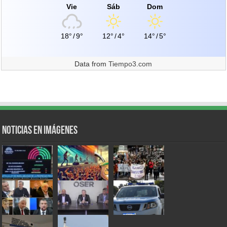
Vie
Sáb
Dom
18°
/
9°
12°
/
4°
14°
/
5°
Data from
Tiempo3.com
Noticias en Imágenes