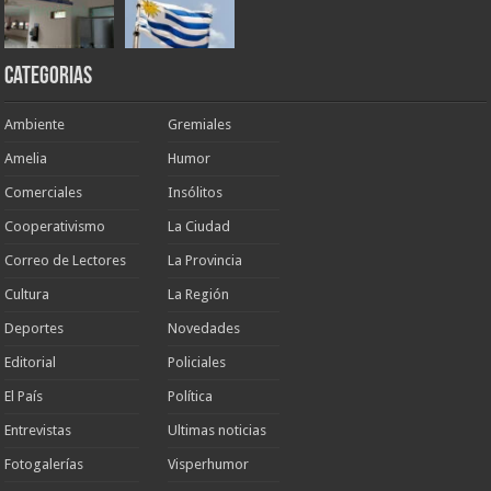
Categorias
Ambiente
Gremiales
Amelia
Humor
Comerciales
Insólitos
Cooperativismo
La Ciudad
Correo de Lectores
La Provincia
Cultura
La Región
Deportes
Novedades
Editorial
Policiales
El País
Política
Entrevistas
Ultimas noticias
Fotogalerías
Visperhumor