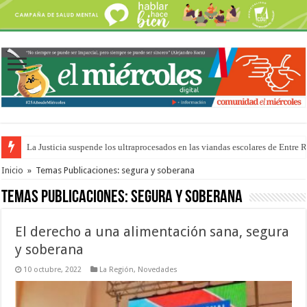
La Justicia suspende los ultraprocesados en las viandas escolares de Entre 
Se presentará la obra “La Runfla de los Macanos”
Inicio
»
Temas Publicaciones: segura y soberana
Temas Publicaciones:
segura y soberana
El derecho a una alimentación sana, segura
y soberana
10 octubre, 2022
La Región
,
Novedades