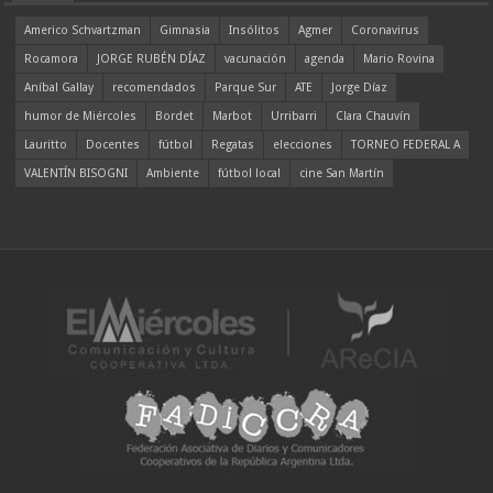
Americo Schvartzman
Gimnasia
Insólitos
Agmer
Coronavirus
Rocamora
JORGE RUBÉN DÍAZ
vacunación
agenda
Mario Rovina
Aníbal Gallay
recomendados
Parque Sur
ATE
Jorge Díaz
humor de Miércoles
Bordet
Marbot
Urribarri
Clara Chauvín
Lauritto
Docentes
fútbol
Regatas
elecciones
TORNEO FEDERAL A
VALENTÍN BISOGNI
Ambiente
fútbol local
cine San Martín