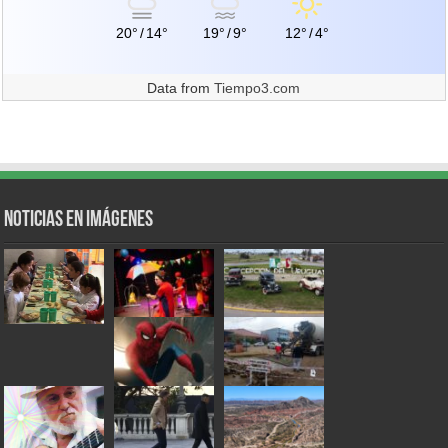
20°
/
14°
19°
/
9°
12°
/
4°
Data from
Tiempo3.com
Noticias en Imágenes