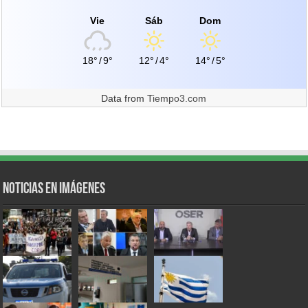
Vie
Sáb
Dom
18°
/
9°
12°
/
4°
14°
/
5°
Data from
Tiempo3.com
Noticias en Imágenes