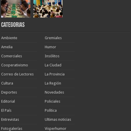
Categorias
Ambiente
Gremiales
Amelia
Humor
Comerciales
Insólitos
Cooperativismo
La Ciudad
Correo de Lectores
La Provincia
Cultura
La Región
Deportes
Novedades
Editorial
Policiales
El País
Política
Entrevistas
Ultimas noticias
Fotogalerías
Visperhumor