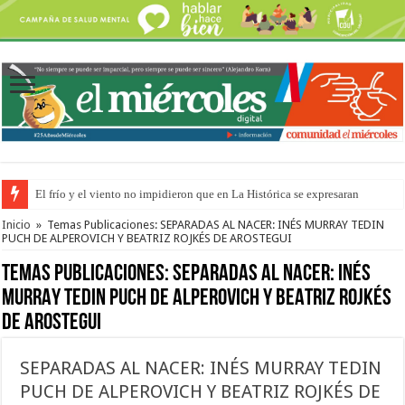
El frío y el viento no impidieron que en La Histórica se expresaran
OSER: Frigerio aseguró que mejoraron el servicio, redujeron el déficit e
Inicio
»
Temas Publicaciones: SEPARADAS AL NACER: INÉS MURRAY TEDIN
PUCH DE ALPEROVICH Y BEATRIZ ROJKÉS DE AROSTEGUI
Temas Publicaciones:
SEPARADAS AL NACER: INÉS
MURRAY TEDIN PUCH DE ALPEROVICH Y BEATRIZ ROJKÉS
DE AROSTEGUI
SEPARADAS AL NACER: INÉS MURRAY TEDIN
PUCH DE ALPEROVICH Y BEATRIZ ROJKÉS DE