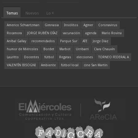
Temas
Nuevos
Lo +
Americo Schvartzman
Gimnasia
Insólitos
Agmer
Coronavirus
Rocamora
JORGE RUBÉN DÍAZ
vacunación
agenda
Mario Rovina
Aníbal Gallay
recomendados
Parque Sur
ATE
Jorge Díaz
humor de Miércoles
Bordet
Marbot
Urribarri
Clara Chauvín
Lauritto
Docentes
fútbol
Regatas
elecciones
TORNEO FEDERAL A
VALENTÍN BISOGNI
Ambiente
fútbol local
cine San Martín