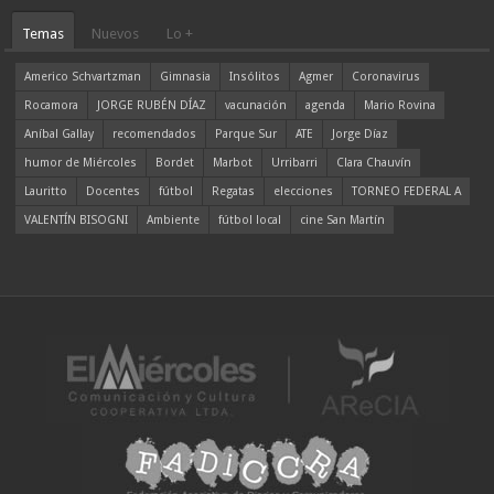
Temas
Nuevos
Lo +
Americo Schvartzman
Gimnasia
Insólitos
Agmer
Coronavirus
Rocamora
JORGE RUBÉN DÍAZ
vacunación
agenda
Mario Rovina
Aníbal Gallay
recomendados
Parque Sur
ATE
Jorge Díaz
humor de Miércoles
Bordet
Marbot
Urribarri
Clara Chauvín
Lauritto
Docentes
fútbol
Regatas
elecciones
TORNEO FEDERAL A
VALENTÍN BISOGNI
Ambiente
fútbol local
cine San Martín