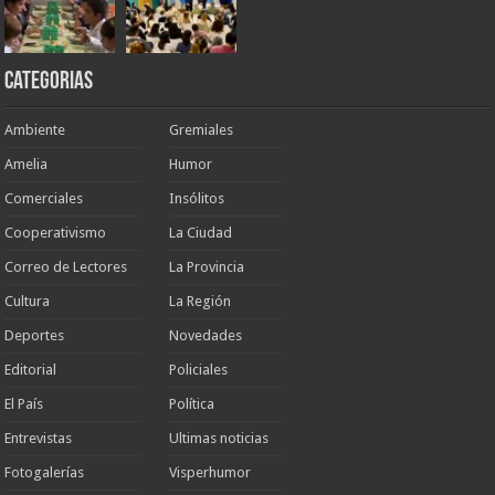
Categorias
Ambiente
Gremiales
Amelia
Humor
Comerciales
Insólitos
Cooperativismo
La Ciudad
Correo de Lectores
La Provincia
Cultura
La Región
Deportes
Novedades
Editorial
Policiales
El País
Política
Entrevistas
Ultimas noticias
Fotogalerías
Visperhumor