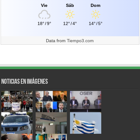
Vie
Sáb
Dom
18°
/
9°
12°
/
4°
14°
/
5°
Data from
Tiempo3.com
Noticias en Imágenes