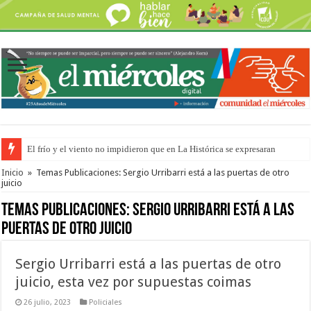
El frío y el viento no impidieron que en La Histórica se expresaran
OSER: Frigerio aseguró que mejoraron el servicio, redujeron el déficit e
Inicio
»
Temas Publicaciones: Sergio Urribarri está a las puertas de otro
juicio
Temas Publicaciones:
Sergio Urribarri está a las
puertas de otro juicio
Sergio Urribarri está a las puertas de otro
juicio, esta vez por supuestas coimas
26 julio, 2023
Policiales