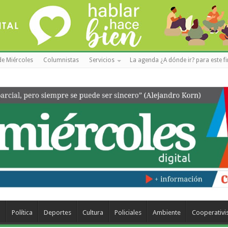
de Miércoles
Columnistas
Servicios
La agenda ¿A dónde ir? para este f
a
Política
Deportes
Cultura
Policiales
Ambiente
Cooperativ