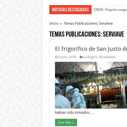
Noticias Destacadas
OSER: Frigerio asegu
Inicio
»
Temas Publicaciones: ServiAve
Temas Publicaciones:
ServiAve
El frigorífico de San Justo
6 julio, 2018
La Región
,
Novedades
habían sido tomados …
Leer Más »