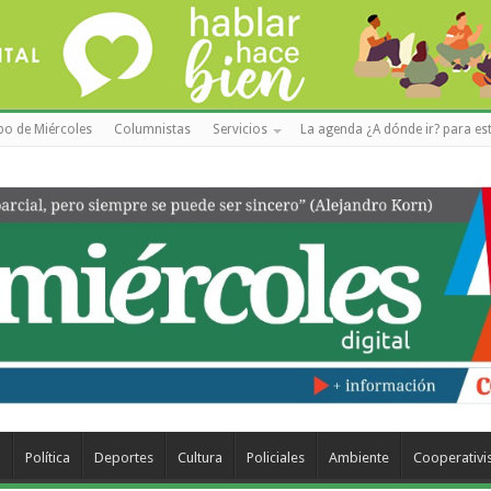
po de Miércoles
Columnistas
Servicios
La agenda ¿A dónde ir? para est
a
Política
Deportes
Cultura
Policiales
Ambiente
Cooperativ