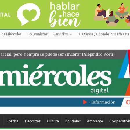
 de Miércoles
Columnistas
Servicios
La agenda ¿A dónde ir? para este 
a
Política
Deportes
Cultura
Policiales
Ambiente
Cooperativ