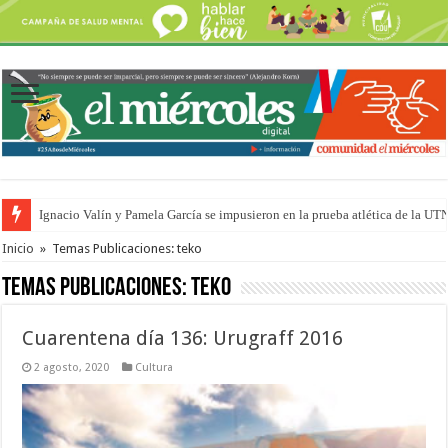
Ignacio Valín y Pamela García se impusieron en la prueba atlética de la UT
Traigo el litoral en mi canción: 100 años de Aníbal Sampayo
Inicio
»
Temas Publicaciones: teko
Temas Publicaciones:
teko
Cuarentena día 136: Urugraff 2016
2 agosto, 2020
Cultura