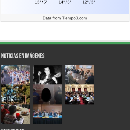
13°
/
5°
14°
/
3°
12°
/
3°
Data from
Tiempo3.com
Noticias en Imágenes