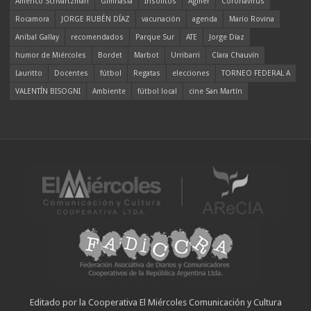
Americo Schvartzman
Gimnasia
Insólitos
Agmer
Coronavirus
Rocamora
JORGE RUBÉN DÍAZ
vacunación
agenda
Mario Rovina
Aníbal Gallay
recomendados
Parque Sur
ATE
Jorge Díaz
humor de Miércoles
Bordet
Marbot
Urribarri
Clara Chauvín
Lauritto
Docentes
fútbol
Regatas
elecciones
TORNEO FEDERAL A
VALENTÍN BISOGNI
Ambiente
fútbol local
cine San Martín
Editado por la Cooperativa El Miércoles Comunicación y Cultura