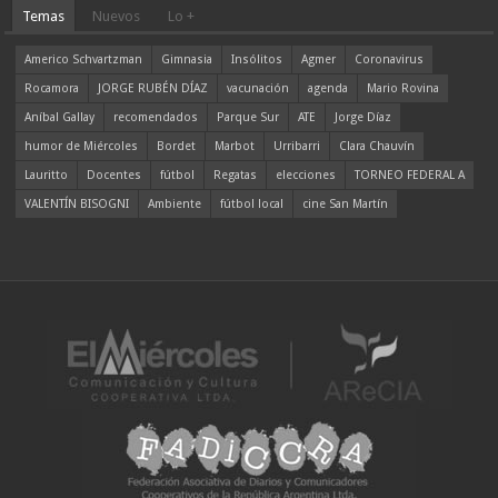
Temas
Nuevos
Lo +
Americo Schvartzman
Gimnasia
Insólitos
Agmer
Coronavirus
Rocamora
JORGE RUBÉN DÍAZ
vacunación
agenda
Mario Rovina
Aníbal Gallay
recomendados
Parque Sur
ATE
Jorge Díaz
humor de Miércoles
Bordet
Marbot
Urribarri
Clara Chauvín
Lauritto
Docentes
fútbol
Regatas
elecciones
TORNEO FEDERAL A
VALENTÍN BISOGNI
Ambiente
fútbol local
cine San Martín