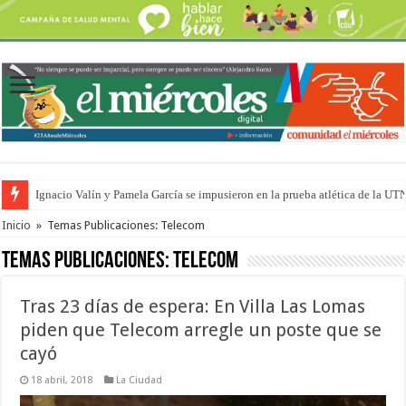
Ignacio Valín y Pamela García se impusieron en la prueba atlética de la UT
Traigo el litoral en mi canción: 100 años de Aníbal Sampayo
Inicio
»
Temas Publicaciones: Telecom
Temas Publicaciones:
Telecom
Tras 23 días de espera: En Villa Las Lomas
piden que Telecom arregle un poste que se
cayó
18 abril, 2018
La Ciudad