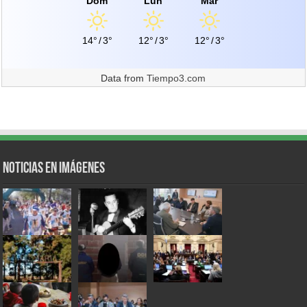
Dom
Lun
Mar
14°
/
3°
12°
/
3°
12°
/
3°
Data from
Tiempo3.com
Noticias en Imágenes