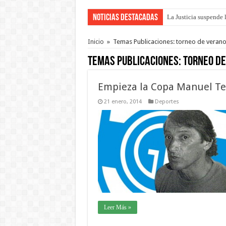
Noticias Destacadas
La Justicia suspende 
Se presentará la obra
Inicio
»
Temas Publicaciones: torneo de veran
Temas Publicaciones:
torneo de
Empieza la Copa Manuel Te
21 enero, 2014
Deportes
Leer Más »