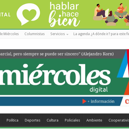
de Miércoles
Columnistas
Servicios
La agenda ¿A dónde ir? para este f
a
Política
Deportes
Cultura
Policiales
Ambiente
Cooperativ