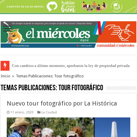
Con cambios a último momento, aprobaron la ley de propiedad privada
Del viernes 7 al domingo 9 de agosto: la agenda ¿A dónde ir? para este find
Inicio
»
Temas Publicaciones: Tour fotográfico
Temas Publicaciones:
Tour fotográfico
Nuevo tour fotográfico por La Histórica
11 enero, 2020
La Ciudad