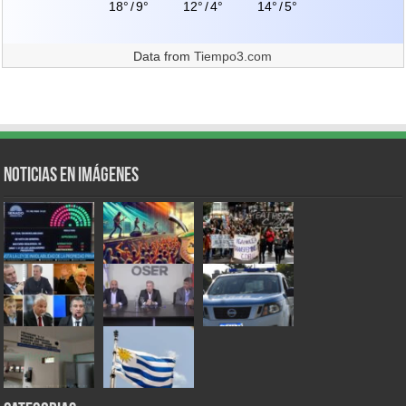
18°
/
9°
12°
/
4°
14°
/
5°
Data from
Tiempo3.com
Noticias en Imágenes