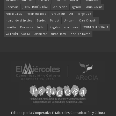
Americo Schvartzman
Gimnasia
Insólitos
Agmer
Coronavirus
Rocamora
JORGE RUBÉN DÍAZ
vacunación
agenda
Mario Rovina
Aníbal Gallay
recomendados
Parque Sur
ATE
Jorge Díaz
humor de Miércoles
Bordet
Marbot
Urribarri
Clara Chauvín
Lauritto
Docentes
fútbol
Regatas
elecciones
TORNEO FEDERAL A
VALENTÍN BISOGNI
Ambiente
fútbol local
cine San Martín
Editado por la Cooperativa El Miércoles Comunicación y Cultura