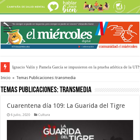
Ignacio Valín y Pamela García se impusieron en la prueba atlética de la UT
Traigo el litoral en mi canción: 100 años de Aníbal Sampayo
Inicio
»
Temas Publicaciones: transmedia
Temas Publicaciones:
transmedia
Cuarentena día 109: La Guarida del Tigre
6 julio, 2020
Cultura