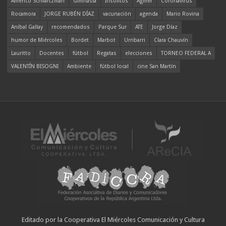
Americo Schvartzman
Gimnasia
Insólitos
Agmer
Coronavirus
Rocamora
JORGE RUBÉN DÍAZ
vacunación
agenda
Mario Rovina
Aníbal Gallay
recomendados
Parque Sur
ATE
Jorge Díaz
humor de Miércoles
Bordet
Marbot
Urribarri
Clara Chauvín
Lauritto
Docentes
fútbol
Regatas
elecciones
TORNEO FEDERAL A
VALENTÍN BISOGNI
Ambiente
fútbol local
cine San Martín
Editado por la Cooperativa El Miércoles Comunicación y Cultura