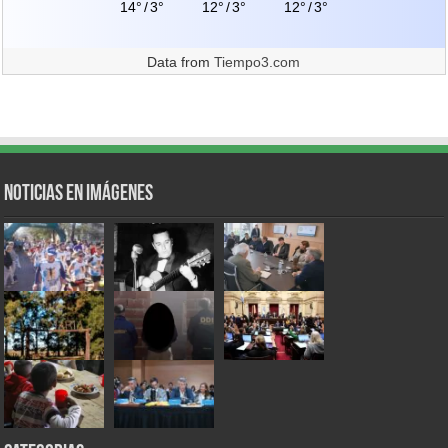
14°
/
3°
12°
/
3°
12°
/
3°
Data from
Tiempo3.com
Noticias en Imágenes