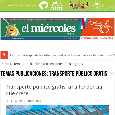
La Justicia suspende los ultraprocesados en las viandas escolares de Entre 
Se presentará la obra “La Runfla de los Macanos”
Inicio
»
Temas Publicaciones: Transporte público gratis
Temas Publicaciones:
Transporte público gratis
Transporte público gratis, una tendencia
que crece
9 julio, 2023
Política