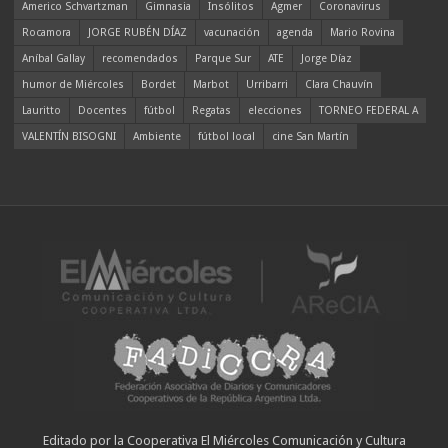
Americo Schvartzman
Gimnasia
Insólitos
Agmer
Coronavirus
Rocamora
JORGE RUBÉN DÍAZ
vacunación
agenda
Mario Rovina
Aníbal Gallay
recomendados
Parque Sur
ATE
Jorge Díaz
humor de Miércoles
Bordet
Marbot
Urribarri
Clara Chauvín
Lauritto
Docentes
fútbol
Regatas
elecciones
TORNEO FEDERAL A
VALENTÍN BISOGNI
Ambiente
fútbol local
cine San Martín
Editado por la Cooperativa El Miércoles Comunicación y Cultura