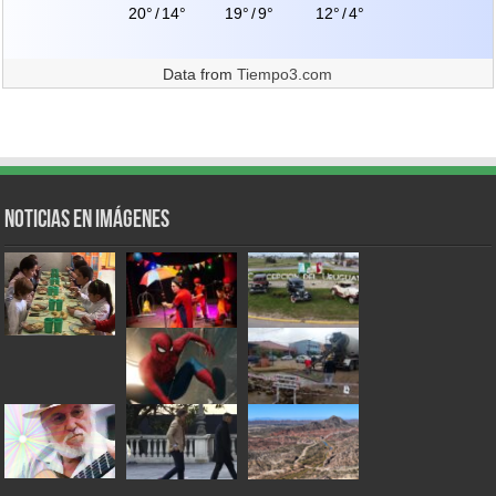
20°
/
14°
19°
/
9°
12°
/
4°
Data from
Tiempo3.com
Noticias en Imágenes