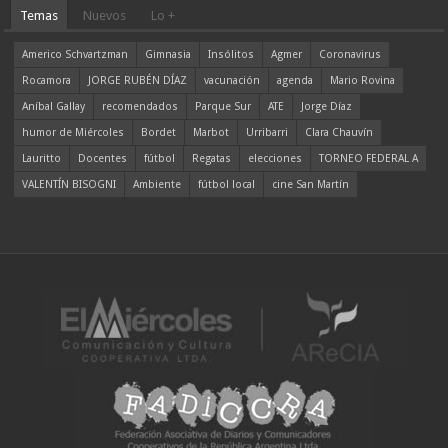
Temas
Nuevos
Lo +
Americo Schvartzman
Gimnasia
Insólitos
Agmer
Coronavirus
Rocamora
JORGE RUBÉN DÍAZ
vacunación
agenda
Mario Rovina
Aníbal Gallay
recomendados
Parque Sur
ATE
Jorge Díaz
humor de Miércoles
Bordet
Marbot
Urribarri
Clara Chauvín
Lauritto
Docentes
fútbol
Regatas
elecciones
TORNEO FEDERAL A
VALENTÍN BISOGNI
Ambiente
fútbol local
cine San Martín