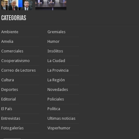
Categorias
Ambiente
Gremiales
Amelia
Humor
Comerciales
Insólitos
Cooperativismo
La Ciudad
Correo de Lectores
La Provincia
Cultura
La Región
Deportes
Novedades
Editorial
Policiales
El País
Política
Entrevistas
Ultimas noticias
Fotogalerías
Visperhumor