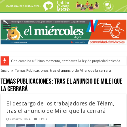
Con cambios a último momento, aprobaron la ley de propiedad privada
Del viernes 7 al domingo 9 de agosto: la agenda ¿A dónde ir? para este find
Inicio
»
Temas Publicaciones: tras el anuncio de Milei que la cerrará
Temas Publicaciones:
tras el anuncio de Milei que
la cerrará
El descargo de los trabajadores de Télam,
tras el anuncio de Milei que la cerrará
2 marzo, 2024
El País