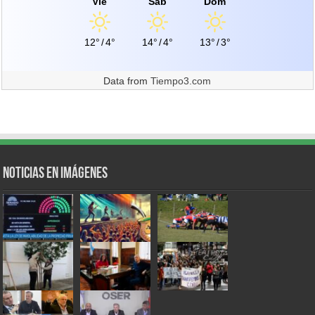
Vie
Sáb
Dom
12°
/
4°
14°
/
4°
13°
/
3°
Data from
Tiempo3.com
Noticias en Imágenes