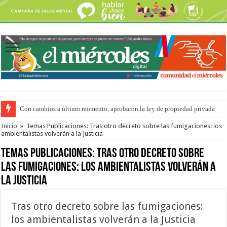
Con cambios a último momento, aprobaron la ley de propiedad privada
Adopción en Entre Ríos: el 35% de los 90 niños, niñas y adolescentes que 
Inicio
»
Temas Publicaciones: Tras otro decreto sobre las fumigaciones: los
ambientalistas volverán a la Justicia
Temas Publicaciones:
Tras otro decreto sobre
las fumigaciones: los ambientalistas volverán a
la Justicia
Tras otro decreto sobre las fumigaciones:
los ambientalistas volverán a la Justicia