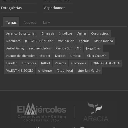
Fotogalerías
Visperhumor
Temas
Nuevos
Lo +
Americo Schvartzman
Gimnasia
Insólitos
Agmer
Coronavirus
Rocamora
JORGE RUBÉN DÍAZ
vacunación
agenda
Mario Rovina
Aníbal Gallay
recomendados
Parque Sur
ATE
Jorge Díaz
humor de Miércoles
Bordet
Marbot
Urribarri
Clara Chauvín
Lauritto
Docentes
fútbol
Regatas
elecciones
TORNEO FEDERAL A
VALENTÍN BISOGNI
Ambiente
fútbol local
cine San Martín