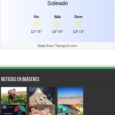
Soleado
Vie
Sáb
Dom
12°
/
5°
14°
/
5°
13°
/
3°
Data from
Tiempo3.com
Noticias en Imágenes