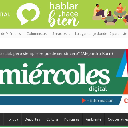
 de Miércoles
Columnistas
Servicios
La agenda ¿A dónde ir? para este 
a
Política
Deportes
Cultura
Policiales
Ambiente
Cooperativ