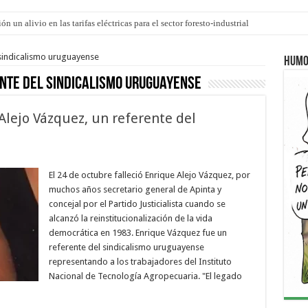
n un alivio en las tarifas eléctricas para el sector foresto-industrial
 ley de Inviolabilidad ya ingresó en revisión a Diputados
 sindicalismo uruguayense
Humo
nte del sindicalismo uruguayense
 Alejo Vázquez, un referente del
El 24 de octubre falleció Enrique Alejo Vázquez, por
muchos años secretario general de Apinta y
concejal por el Partido Justicialista cuando se
alcanzó la reinstitucionalización de la vida
democrática en 1983. Enrique Vázquez fue un
referente del sindicalismo uruguayense
representando a los trabajadores del Instituto
Nacional de Tecnología Agropecuaria. "El legado