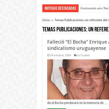
Noticias Destacadas
Gestionarán ante Nació
La media sanción a la
Inicio
»
Temas Publicaciones: un referente del
Temas Publicaciones:
un refere
Falleció "El Bocha" Enrique
sindicalismo uruguayense
24 octubre, 2024
La Ciudad
de el Bocha perdurará en la memoria de …