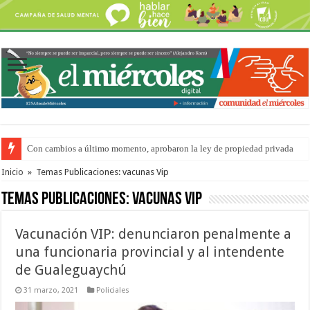
Con cambios a último momento, aprobaron la ley de propiedad privada
Del viernes 7 al domingo 9 de agosto: la agenda ¿A dónde ir? para este find
Inicio
»
Temas Publicaciones: vacunas Vip
Temas Publicaciones:
vacunas Vip
Vacunación VIP: denunciaron penalmente a
una funcionaria provincial y al intendente
de Gualeguaychú
31 marzo, 2021
Policiales