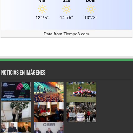
Vie
Sáb
Dom
12°
/
5°
14°
/
5°
13°
/
3°
Data from
Tiempo3.com
Noticias en Imágenes