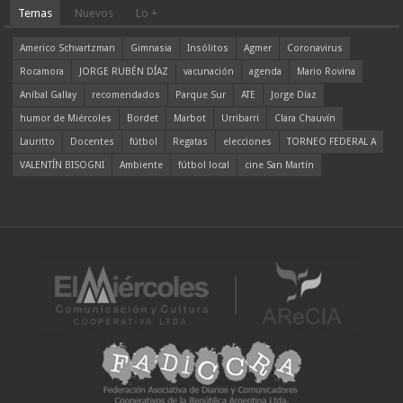
Temas
Nuevos
Lo +
Americo Schvartzman
Gimnasia
Insólitos
Agmer
Coronavirus
Rocamora
JORGE RUBÉN DÍAZ
vacunación
agenda
Mario Rovina
Aníbal Gallay
recomendados
Parque Sur
ATE
Jorge Díaz
humor de Miércoles
Bordet
Marbot
Urribarri
Clara Chauvín
Lauritto
Docentes
fútbol
Regatas
elecciones
TORNEO FEDERAL A
VALENTÍN BISOGNI
Ambiente
fútbol local
cine San Martín