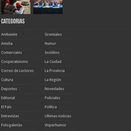
Categorias
Ambiente
Gremiales
Amelia
Humor
Comerciales
Insólitos
Cooperativismo
La Ciudad
Correo de Lectores
La Provincia
Cultura
La Región
Deportes
Novedades
Editorial
Policiales
El País
Política
Entrevistas
Ultimas noticias
Fotogalerías
Visperhumor