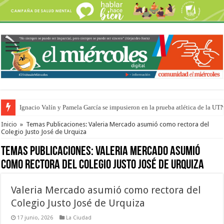
Ignacio Valín y Pamela García se impusieron en la prueba atlética de la UT
Traigo el litoral en mi canción: 100 años de Aníbal Sampayo
Inicio
»
Temas Publicaciones: Valeria Mercado asumió como rectora del
Colegio Justo José de Urquiza
Temas Publicaciones:
Valeria Mercado asumió
como rectora del Colegio Justo José de Urquiza
Valeria Mercado asumió como rectora del
Colegio Justo José de Urquiza
17 junio, 2026
La Ciudad