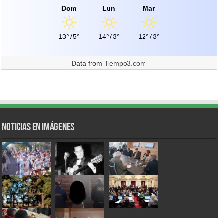
Dom
Lun
Mar
13°
/
5°
14°
/
3°
12°
/
3°
Data from
Tiempo3.com
Noticias en Imágenes