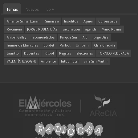
Temas
Nuevos
Lo +
Americo Schvartzman
Gimnasia
Insólitos
Agmer
Coronavirus
Rocamora
JORGE RUBÉN DÍAZ
vacunación
agenda
Mario Rovina
Aníbal Gallay
recomendados
Parque Sur
ATE
Jorge Díaz
humor de Miércoles
Bordet
Marbot
Urribarri
Clara Chauvín
Lauritto
Docentes
fútbol
Regatas
elecciones
TORNEO FEDERAL A
VALENTÍN BISOGNI
Ambiente
fútbol local
cine San Martín