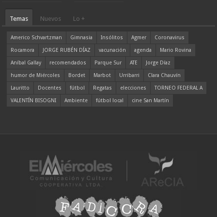
Temas
Nuevos
Lo +
Americo Schvartzman
Gimnasia
Insólitos
Agmer
Coronavirus
Rocamora
JORGE RUBÉN DÍAZ
vacunación
agenda
Mario Rovina
Aníbal Gallay
recomendados
Parque Sur
ATE
Jorge Díaz
humor de Miércoles
Bordet
Marbot
Urribarri
Clara Chauvín
Lauritto
Docentes
fútbol
Regatas
elecciones
TORNEO FEDERAL A
VALENTÍN BISOGNI
Ambiente
fútbol local
cine San Martín