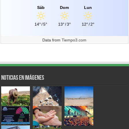
Sáb
Dom
Lun
14°
/
5°
13°
/
3°
12°
/
2°
Data from
Tiempo3.com
Noticias en Imágenes