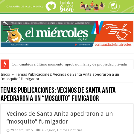
Con cambios a último momento, aprobaron la ley de propiedad privada
Adopción en Entre Ríos: el 35% de los 90 niños, niñas y adolescentes que 
Inicio
»
Temas Publicaciones: Vecinos de Santa Anita apedraron a un
“mosquito” fumigador
Temas Publicaciones:
Vecinos de Santa Anita
apedraron a un “mosquito” fumigador
Vecinos de Santa Anita apedraron a un
“mosquito” fumigador
29 enero, 2015
La Región
,
Ultimas noticias