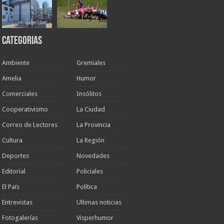
Categorias
Ambiente
Gremiales
Amelia
Humor
Comerciales
Insólitos
Cooperativismo
La Ciudad
Correo de Lectores
La Provincia
Cultura
La Región
Deportes
Novedades
Editorial
Policiales
El País
Política
Entrevistas
Ultimas noticias
Fotogalerías
Visperhumor