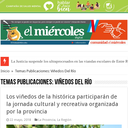
La Justicia suspende los ultraprocesados en las viandas escolares de Entre 
Se presentará la obra “La Runfla de los Macanos”
Inicio
»
Temas Publicaciones: Viñedos Del Río
Temas Publicaciones:
Viñedos Del Río
Los viñedos de la histórica participarán de
la jornada cultural y recreativa organizada
por la provincia
22 mayo, 2018
La Provincia
,
La Región