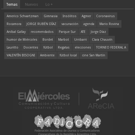
Temas
Nuevos
Lo +
Americo Schvartzman
Gimnasia
Insólitos
Agmer
Coronavirus
Rocamora
JORGE RUBÉN DÍAZ
vacunación
agenda
Mario Rovina
Aníbal Gallay
recomendados
Parque Sur
ATE
Jorge Díaz
humor de Miércoles
Bordet
Marbot
Urribarri
Clara Chauvín
Lauritto
Docentes
fútbol
Regatas
elecciones
TORNEO FEDERAL A
VALENTÍN BISOGNI
Ambiente
fútbol local
cine San Martín