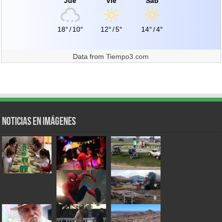
Jue
Vie
Sáb
18°
/
10°
12°
/
5°
14°
/
4°
Data from
Tiempo3.com
Noticias en Imágenes