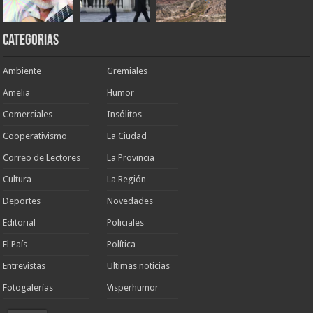
Categorias
Ambiente
Gremiales
Amelia
Humor
Comerciales
Insólitos
Cooperativismo
La Ciudad
Correo de Lectores
La Provincia
Cultura
La Región
Deportes
Novedades
Editorial
Policiales
El País
Política
Entrevistas
Ultimas noticias
Fotogalerías
Visperhumor