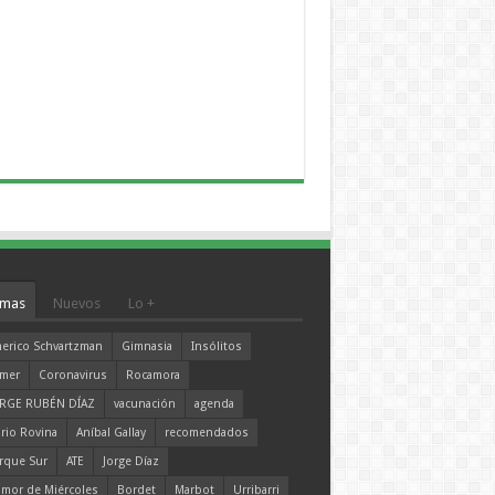
mas
Nuevos
Lo +
erico Schvartzman
Gimnasia
Insólitos
mer
Coronavirus
Rocamora
RGE RUBÉN DÍAZ
vacunación
agenda
rio Rovina
Aníbal Gallay
recomendados
rque Sur
ATE
Jorge Díaz
mor de Miércoles
Bordet
Marbot
Urribarri