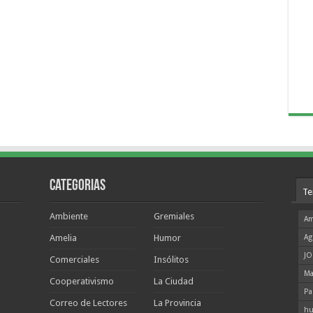
Categorias
Te
Ambiente
Gremiales
Am
Amelia
Humor
Ag
JO
Comerciales
Insólitos
Ma
Cooperativismo
La Ciudad
Pa
Correo de Lectores
La Provincia
hu