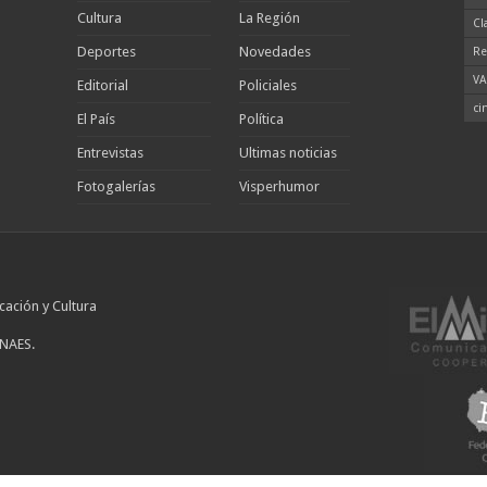
Cultura
La Región
Cl
Deportes
Novedades
Re
VA
Editorial
Policiales
ci
El País
Política
Entrevistas
Ultimas noticias
Fotogalerías
Visperhumor
cación y Cultura
INAES.