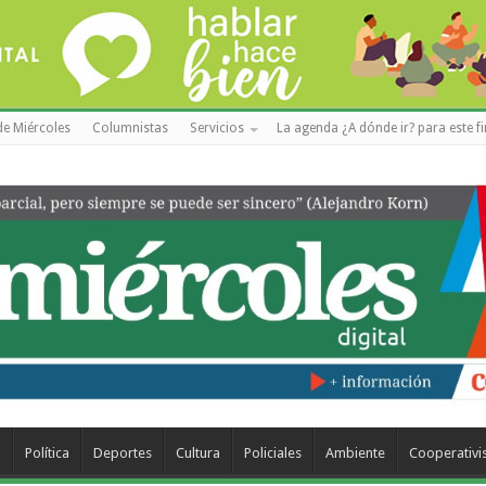
de Miércoles
Columnistas
Servicios
La agenda ¿A dónde ir? para este f
a
Política
Deportes
Cultura
Policiales
Ambiente
Cooperativ