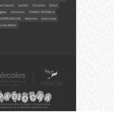
ara Chauvín
Lauritto
Docentes
fútbol
gatas
elecciones
TORNEO FEDERAL A
LENTÍN BISOGNI
Ambiente
fútbol local
ne San Martín