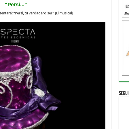
"Persi..."
ntará: “Persi, tu verdadero ser” [El musical]
Segui