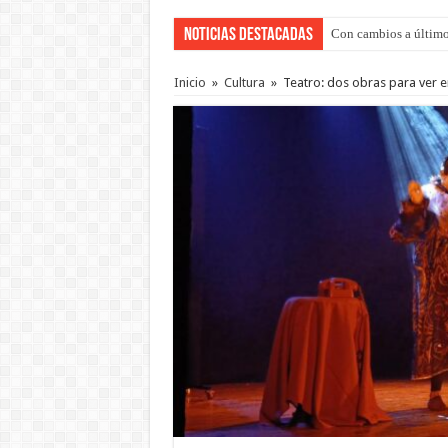
Noticias Destacadas
Con cambios a último
Adopción en Entre Río
Inicio
»
Cultura
»
Teatro: dos obras para ver e