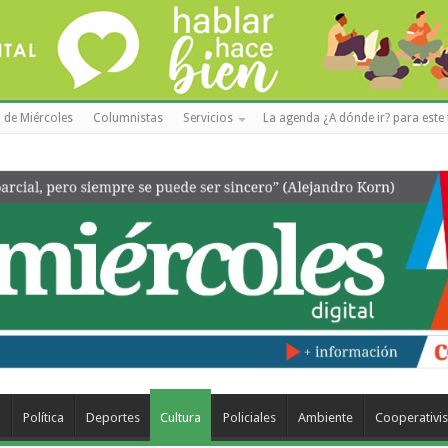
 de Miércoles
Columnistas
Servicios
La agenda ¿A dónde ir? para este 
a
Política
Deportes
Cultura
Policiales
Ambiente
Cooperativi