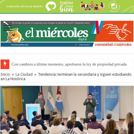
Con cambios a último momento, aprobaron la ley de propiedad privada
Del viernes 7 al domingo 9 de agosto: la agenda ¿A dónde ir? para este find
Inicio
»
La Ciudad
»
Tendencia: terminan la secundaria y siguen estudiando
en La Histórica