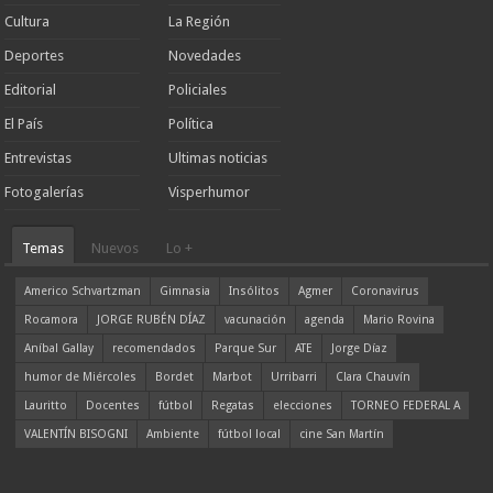
Cultura
La Región
Deportes
Novedades
Editorial
Policiales
El País
Política
Entrevistas
Ultimas noticias
Fotogalerías
Visperhumor
Temas
Nuevos
Lo +
Americo Schvartzman
Gimnasia
Insólitos
Agmer
Coronavirus
Rocamora
JORGE RUBÉN DÍAZ
vacunación
agenda
Mario Rovina
Aníbal Gallay
recomendados
Parque Sur
ATE
Jorge Díaz
humor de Miércoles
Bordet
Marbot
Urribarri
Clara Chauvín
Lauritto
Docentes
fútbol
Regatas
elecciones
TORNEO FEDERAL A
VALENTÍN BISOGNI
Ambiente
fútbol local
cine San Martín