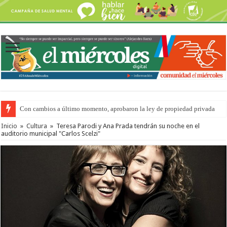
Con cambios a último momento, aprobaron la ley de propiedad privada
Del viernes 7 al domingo 9 de agosto: la agenda ¿A dónde ir? para este find
Inicio
»
Cultura
»
Teresa Parodi y Ana Prada tendrán su noche en el
auditorio municipal "Carlos Scelzi"