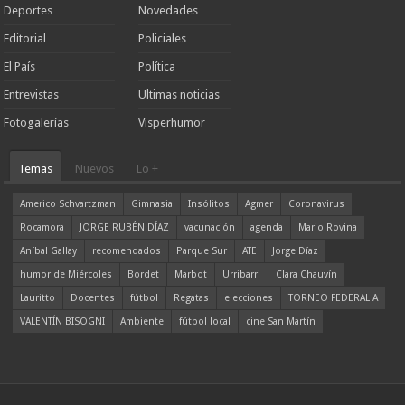
Deportes
Novedades
Editorial
Policiales
El País
Política
Entrevistas
Ultimas noticias
Fotogalerías
Visperhumor
Temas
Nuevos
Lo +
Americo Schvartzman
Gimnasia
Insólitos
Agmer
Coronavirus
Rocamora
JORGE RUBÉN DÍAZ
vacunación
agenda
Mario Rovina
Aníbal Gallay
recomendados
Parque Sur
ATE
Jorge Díaz
humor de Miércoles
Bordet
Marbot
Urribarri
Clara Chauvín
Lauritto
Docentes
fútbol
Regatas
elecciones
TORNEO FEDERAL A
VALENTÍN BISOGNI
Ambiente
fútbol local
cine San Martín