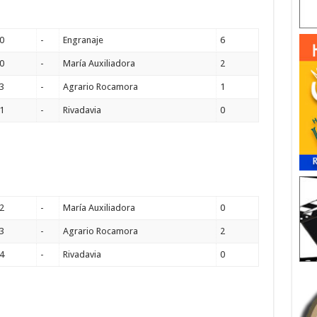
0
-
Engranaje
6
0
-
María Auxiliadora
2
3
-
Agrario Rocamora
1
1
-
Rivadavia
0
2
-
María Auxiliadora
0
3
-
Agrario Rocamora
2
4
-
Rivadavia
0