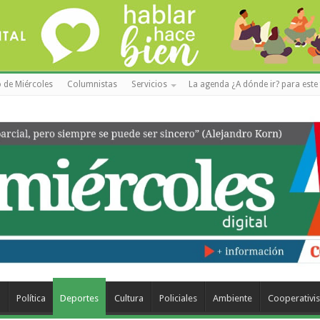
 de Miércoles
Columnistas
Servicios
La agenda ¿A dónde ir? para este 
a
Política
Deportes
Cultura
Policiales
Ambiente
Cooperativi