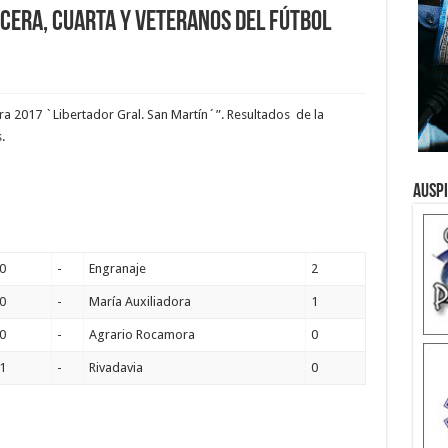
rcera, cuarta y veteranos del fútbol
ra 2017 `Libertador Gral. San Martín´”. Resultados de la
.
Ausp
0
-
Engranaje
2
0
-
María Auxiliadora
1
0
-
Agrario Rocamora
0
1
-
Rivadavia
0