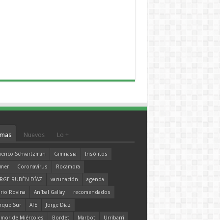
mas
Nuevos
Lo +
erico Schvartzman
Gimnasia
Insólitos
mer
Coronavirus
Rocamora
RGE RUBÉN DÍAZ
vacunación
agenda
rio Rovina
Aníbal Gallay
recomendados
rque Sur
ATE
Jorge Díaz
mor de Miércoles
Bordet
Marbot
Urribarri