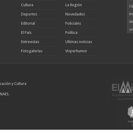
Cultura
La Región
Cl
Deportes
Novedades
Re
VA
Editorial
Policiales
ci
El País
Política
Entrevistas
Ultimas noticias
Fotogalerías
Visperhumor
cación y Cultura
INAES.