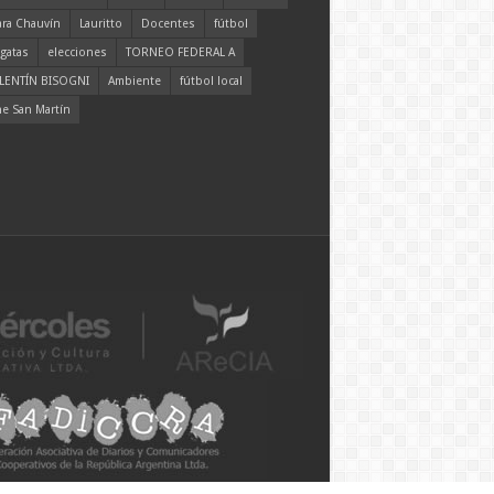
ara Chauvín
Lauritto
Docentes
fútbol
gatas
elecciones
TORNEO FEDERAL A
LENTÍN BISOGNI
Ambiente
fútbol local
ne San Martín