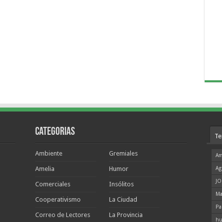
Categorias
Te
Ambiente
Gremiales
Am
Amelia
Humor
Ag
JO
Comerciales
Insólitos
Ma
Cooperativismo
La Ciudad
Pa
Correo de Lectores
La Provincia
hu