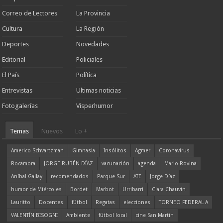
Correo de Lectores
La Provincia
Cultura
La Región
Deportes
Novedades
Editorial
Policiales
El País
Política
Entrevistas
Ultimas noticias
Fotogalerías
Visperhumor
Temas
Nuevos
Lo +
Americo Schvartzman
Gimnasia
Insólitos
Agmer
Coronavirus
Rocamora
JORGE RUBÉN DÍAZ
vacunación
agenda
Mario Rovina
Aníbal Gallay
recomendados
Parque Sur
ATE
Jorge Díaz
humor de Miércoles
Bordet
Marbot
Urribarri
Clara Chauvín
Lauritto
Docentes
fútbol
Regatas
elecciones
TORNEO FEDERAL A
VALENTÍN BISOGNI
Ambiente
fútbol local
cine San Martín