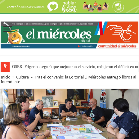
OSER: Frigerio aseguró que mejoraron el servicio, redujeron el déficit e
Por primera vez hicieron una cirugía de reconstrucción torácica en el Hospi
Inicio
»
Cultura
»
Tras el convenio: la Editorial El Miércoles entregó libros al
Intendente