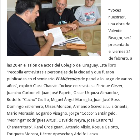
“Voces
nuestras”,
una obra de
Valentín
Bisogni, será
presentado
el viernes 21
de febrero, a
las 20 en el salón de actos del Colegio del Uruguay. Este libro
“recopila entrevistas a personajes de la ciudad y que fueron
publicadas en el seminario
El Miércoles
de papel a lo largo de varios
años”, explicó Clara Chauvín. Incluye entrevistas a Enrique Glezer,
Juancho Carbonell, Juan José Papetti, Oscar Urquiza Almandoz,
Rodolfo “Cacho” Ciuffo, Miguel Ángel Marsiglia, Juan José Rossi,
Domingo Estremero, Ulises Monzón, Armando Scévola, Luis Grianta,
Mario Morasán, Edgardo Visagno, Jorge “Cocco” Santángelo,
“Moninga” Rodríguez Artusi, Osvaldo Neyra, José Castro “El
Chamarritero”, René Crosignani, Artemio Alisio, Roque Galotto,
Enriqueta Morera, Héctor Apeseche y Adolfo Lanza.