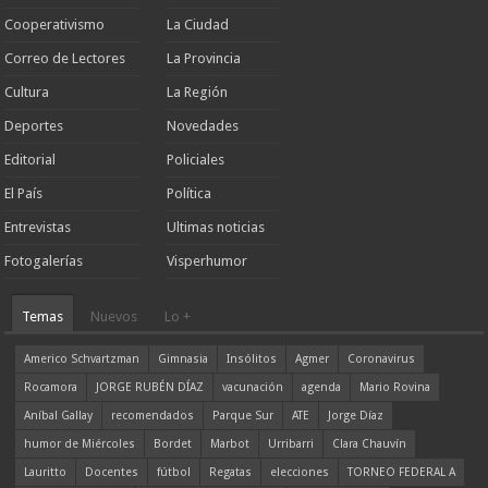
Cooperativismo
La Ciudad
Correo de Lectores
La Provincia
Cultura
La Región
Deportes
Novedades
Editorial
Policiales
El País
Política
Entrevistas
Ultimas noticias
Fotogalerías
Visperhumor
Temas
Nuevos
Lo +
Americo Schvartzman
Gimnasia
Insólitos
Agmer
Coronavirus
Rocamora
JORGE RUBÉN DÍAZ
vacunación
agenda
Mario Rovina
Aníbal Gallay
recomendados
Parque Sur
ATE
Jorge Díaz
humor de Miércoles
Bordet
Marbot
Urribarri
Clara Chauvín
Lauritto
Docentes
fútbol
Regatas
elecciones
TORNEO FEDERAL A