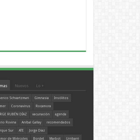
mas
Nuevos
Lo +
erico Schvartzman
Gimnasia
Insólitos
mer
Coronavirus
Rocamora
RGE RUBÉN DÍAZ
vacunación
agenda
rio Rovina
Aníbal Gallay
recomendados
rque Sur
ATE
Jorge Díaz
mor de Miércoles
Bordet
Marbot
Urribarri