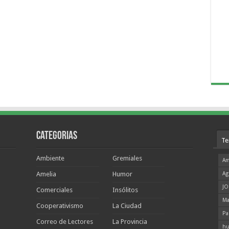
Categorias
Te
Ambiente
Gremiales
Am
Amelia
Humor
Ag
JO
Comerciales
Insólitos
Ma
Cooperativismo
La Ciudad
Pa
Correo de Lectores
La Provincia
hu