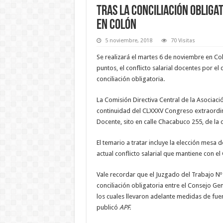
Tras la conciliación oblig
en Colón
5 noviembre, 2018
70 Visitas
Se realizará el martes 6 de noviembre en Col
puntos, el conflicto salarial docentes por el
conciliación obligatoria.
La Comisión Directiva Central de la Asociaci
continuidad del CLXXXV Congreso extraordina
Docente, sito en calle Chacabuco 255, de la 
El temario a tratar incluye la elección mesa d
actual conflicto salarial que mantiene con el
Vale recordar que el Juzgado del Trabajo Nº 
conciliación obligatoria entre el Consejo G
los cuales llevaron adelante medidas de fue
publicó
APF.