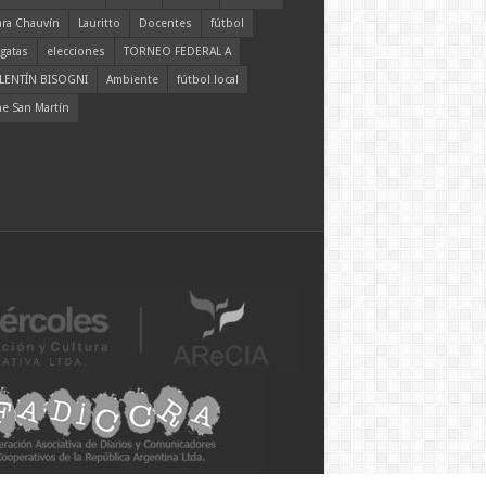
ara Chauvín
Lauritto
Docentes
fútbol
gatas
elecciones
TORNEO FEDERAL A
LENTÍN BISOGNI
Ambiente
fútbol local
ne San Martín