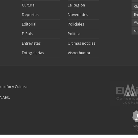
Cultura
La Región
Cl
Deportes
Novedades
Re
VA
Editorial
Policiales
ci
El País
Política
Entrevistas
Ultimas noticias
Fotogalerías
Visperhumor
cación y Cultura
INAES.